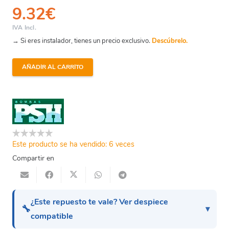
9.32
€
IVA Incl.
→ Si eres instalador, tienes un precio exclusivo.
Descúbrelo.
AÑADIR AL CARRITO
Micro
-
Cierre
Mecánico
Bomba
Psh
Este producto se ha vendido: 6 veces
(2016
Compartir en
A
2019)
cantidad
¿Este repuesto te vale? Ver despiece
🔧
compatible