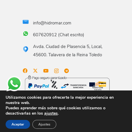
info@hidromar.com
607620912 (Chat escrito)
Avda. Ciudad de Plasencia 5, Local,
45600. Talavera de la Reina Toledo
Utilizamos cookies para ofrecerte la mejor experiencia en
nuestra web.
Puedes aprender más sobre qué cookies utilizamos o
Aviso legal
Términos y condiciones
Política de
desactivarlas en los
ajustes
.
privacidad
Política de envío
Gastos de envío
Aceptar
Ajustes
Política de devoluciones
Formas de pago