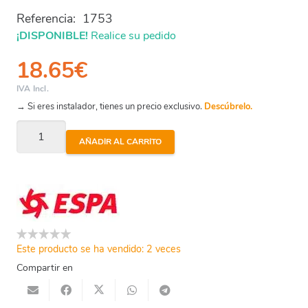
Referencia:
1753
¡DISPONIBLE!
Realice su pedido
18.65
€
IVA Incl.
→ Si eres instalador, tienes un precio exclusivo.
Descúbrelo.
Multi
AÑADIR AL CARRITO
30
-
Casquillo
Eje
cantidad
Este producto se ha vendido: 2 veces
Compartir en