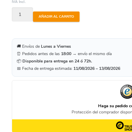
IVA Incl.
Osmosis
AÑADIR AL CARRITO
Inversa
Circle
-
Kit
🚚 Envíos de
Lunes a Viernes
⏰ Pedidos antes de las
18:00
→ envío el mismo día
Cartuchos
📦
Disponible para entrega en 24 ó 72h.
Recambio
📅 Fecha de entrega estimada:
11/08/2026 – 13/08/2026
cantidad