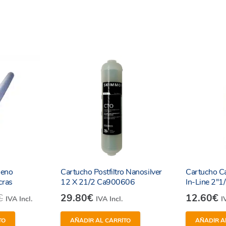
nos Genius Clean 02
con cada cambio de cartuchos.
leno
Cartucho Postfiltro Nanosilver
Cartucho C
cras
12 X 21/2 Ca900606
In-Line 2″1
€
29.80
€
12.60
€
IVA Incl.
IVA Incl.
I
TO
AÑADIR AL CARRITO
AÑADIR A