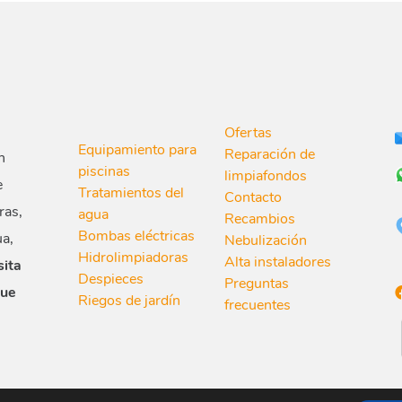
Ofertas
Equipamiento para
Reparación de
n
piscinas
limpiafondos
e
Tratamientos del
Contacto
ras,
agua
Recambios
Bombas eléctricas
ua,
Nebulización
Hidrolimpiadoras
Alta instaladores
sita
Despieces
Preguntas
que
Riegos de jardín
frecuentes