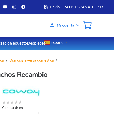
Envío GRATIS ESPAÑA + 121€
Mi cuenta
Español
izacion
Repuestos
Despieces
▼
ica
/
Osmosis inversa doméstica
/
tuchos Recambio
Compartir en