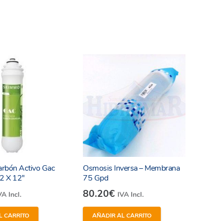
arbón Activo Gac
Osmosis Inversa – Membrana
/2 X 12″
75 Gpd
80.20
€
VA Incl.
IVA Incl.
L CARRITO
AÑADIR AL CARRITO