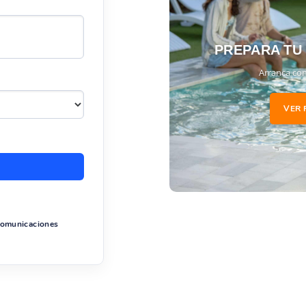
PREPARA TU
Arranca con
VER 
 comunicaciones