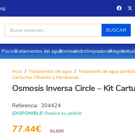
log
Búsqueda
BUSCAR
de
productos
Piscina
Tratamientos del agua
Bombas
Hidrolimpiadoras
Riegos
Nebul
Inicio
/
Tratamientos del agua
/
Tratamiento de agua domést
Cartuchos Filtrantes y Membranas
Osmosis Inversa Circle – Kit Car
Referencia:
304424
¡DISPONIBLE!
Realice su pedido
77.44
€
91.69
€