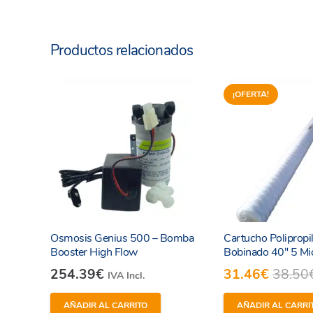
Recomendamos usar el
limpiador de circuitos inter
Productos relacionados
¡OFERTA!
Osmosis Genius 500 – Bomba
Cartucho Polipropi
Booster High Flow
Bobinado 40″ 5 Mi
254.39
€
31.46
€
38.50
IVA Incl.
AÑADIR AL CARRITO
AÑADIR AL CARRI