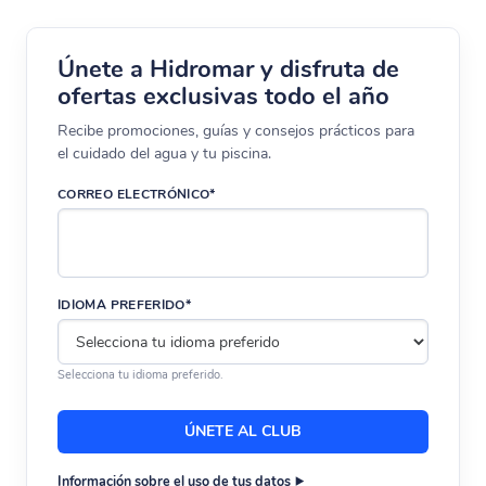
4. Características técnicas
Únete a Hidromar y disfruta de
ofertas exclusivas todo el año
Caudal nominal:
2 litros/minuto
Recibe promociones, guías y consejos prácticos para
Caudal máximo:
4 litros/minuto
el cuidado del agua y tu piscina.
Filtración:
hasta 3 micras
CORREO ELECTRÓNICO*
Conexión:
mediante perlador
Indicador de filtro:
sistema auto-check
para saber cuándo cambiarlo
IDIOMA PREFERIDO*
5. Instalación y mantenimiento
Selecciona tu idioma preferido.
La instalación del
purificador doméstico Forte
es
rápida y no requiere herramientas. Se suministra
Información sobre el uso de tus datos