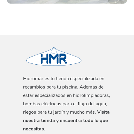
fácil uso
para mejorar la calidad del agua en tu
hogar, el Purificador Doméstico Forte es la
elección ideal. Es perfecto para familias, personas
mayores o cualquier persona que quiera beber
agua más saludable sin complicaciones.
Características principales
Triple filtración: carbón activo, cerámica y
Hidromar es tu tienda especializada en
ultrafiltración.
recambios para tu piscina. Además de
Elimina cloro, olores, sabores y partículas.
estar especializados en hidrolimpiadoras,
bombas eléctricas para el flujo del agua,
Instalación sin herramientas, lista en
riegos para tu jardín y mucho más.
Visita
minutos.
nuestra tienda y encuentra todo lo que
No requiere electricidad.
necesitas.