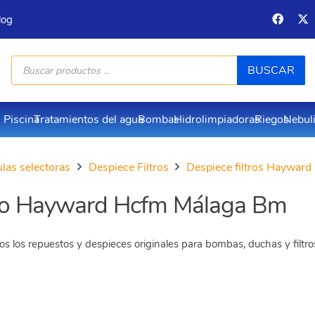
log
Búsqueda
BUSCAR
de
productos
Piscina
Tratamientos del agua
Bombas
Hidrolimpiadoras
Riegos
Nebul
vulas selectoras
Despiece Filtros
Despiece filtros Hayward
tro Hayward Hcfm Málaga Bm
s los repuestos y despieces originales para bombas, duchas y filtr