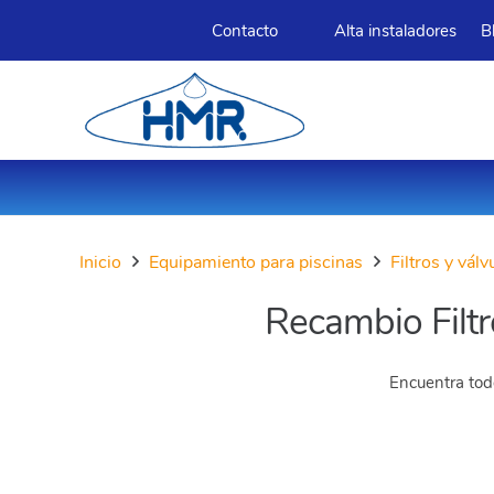
Contacto
Alta instaladores
B
Inicio
Equipamiento para piscinas
Filtros y vál
Recambio Fil
Encuentra todo