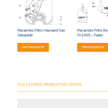
Recambio Filtro Hayward San
Recambio Filtro B
Sebastián
Fh1000 – Faber
VER PRODUCTO
VER PRODUCTO
He leído y estoy de acuerdo con los
términos y
condiciones y
política de privacidad
de la web.
TUS ULTIMOS PRODUCTOS VISTOS
Enviar