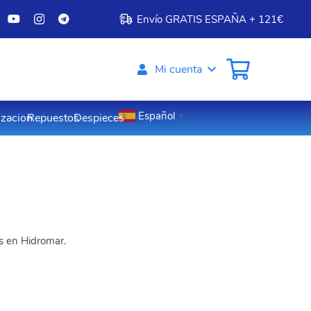
Envío GRATIS ESPAÑA + 121€
Mi cuenta
Español
izacion
Repuestos
Despieces
▼
os en Hidromar.