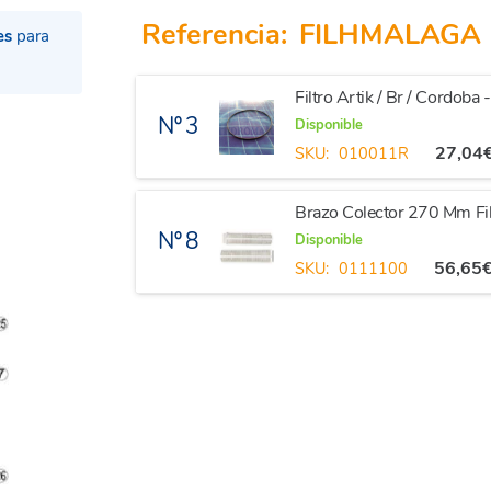
Referencia:
FILHMALAGA
es
para
Filtro Artik / Br / Cordoba 
Nº 3
Disponible
27,04
SKU:
010011R
Brazo Colector 270 Mm Fi
Nº 8
Disponible
56,65
SKU:
0111100