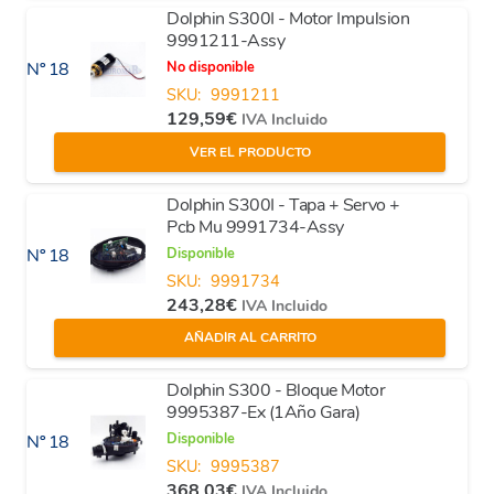
Dolphin S300I - Motor Impulsion
9991211-Assy
No disponible
Nº 18
SKU:
9991211
129,59
€
IVA Incluido
VER EL PRODUCTO
Dolphin S300I - Tapa + Servo +
Pcb Mu 9991734-Assy
Disponible
Nº 18
SKU:
9991734
243,28
€
IVA Incluido
AÑADIR AL CARRITO
Dolphin S300 - Bloque Motor
9995387-Ex (1Año Gara)
Disponible
Nº 18
SKU:
9995387
368,03
€
IVA Incluido