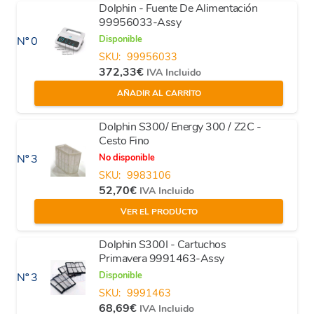
Dolphin - Fuente De Alimentación
99956033-Assy
Disponible
Nº 0
SKU:
99956033
372,33
€
IVA Incluido
AÑADIR AL CARRITO
Dolphin S300/ Energy 300 / Z2C -
Cesto Fino
No disponible
Nº 3
SKU:
9983106
52,70
€
IVA Incluido
VER EL PRODUCTO
Dolphin S300I - Cartuchos
Primavera 9991463-Assy
Disponible
Nº 3
SKU:
9991463
68,69
€
IVA Incluido