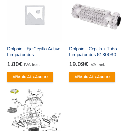
Dolphin – Eje Cepillo Activo
Dolphin – Cepillo + Tubo
Limpiafondos
Limpiafondos 6130030
1.80
€
19.09
€
IVA Incl.
IVA Incl.
He leído y estoy de acuerdo con los
términos y
condiciones y
política de privacidad
de la web.
AÑADIR AL CARRITO
AÑADIR AL CARRITO
Enviar