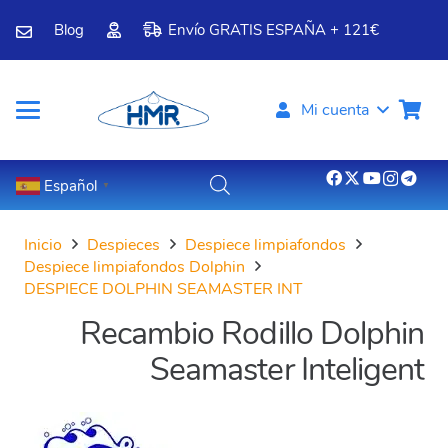
Blog
Envío GRATIS ESPAÑA + 121€
Mi cuenta
Español
▼
Inicio
Despieces
Despiece limpiafondos
Despiece limpiafondos Dolphin
DESPIECE DOLPHIN SEAMASTER INT
Recambio Rodillo Dolphin
Seamaster Inteligent