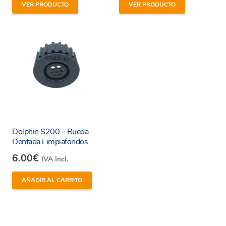
He leído y estoy de acuerdo con los
términos y
VER PRODUCTO
VER PRODUCTO
condiciones y
política de privacidad
de la web.
Enviar
Dolphin S200 – Rueda
Dentada Limpiafondos
6.00
€
IVA Incl.
AÑADIR AL CARRITO