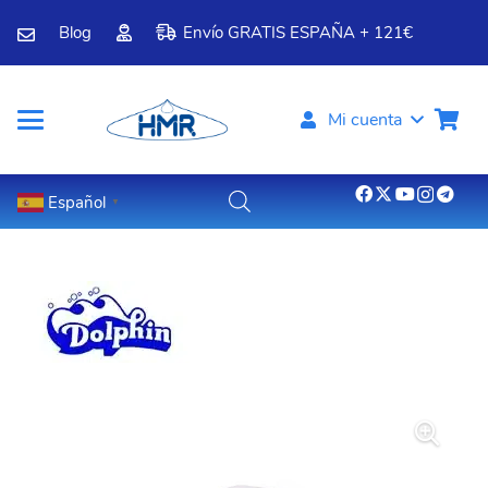
Blog
Envío GRATIS ESPAÑA + 121€
Mi cuenta
Español
▼