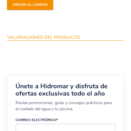
Para la
Opción 2
: 1 ud de
cepillo
AÑADIR AL CARRITO
combinado PVC
Válido para los siguientes modelos de
VALORACIONES DEL PRODUCTO
limpiafondos Maytronics:
DOLPHIN DIAGNOSTIC 2001 | DOLPHIN 2002
| DOLPHIN 3001 | DOLPHIN 3002 | DOLPHIN
ACTIVE 3 | DOLPHIN ACTIVE 4 | DOLPHIN
ACTIVE 5 | DOLPHIN ACTIVE CLASSIC |
Únete a Hidromar y disfruta de
DOLPHIN DELUXE ACTIVE LIBERTY | DOLPHIN
ofertas exclusivas todo el año
APOGON BC | DOLPHIN APOGON CC |
Recibe promociones, guías y consejos prácticos para
DOLPHIN DYNAMIC PLUS | DOLPHIN
el cuidado del agua y tu piscina.
EASYKLEEN | DOLPHIN SUPERKLEEN |
CORREO ELECTRÓNICO*
DOLPHIN ULTRAKLEEN | DOLPHIN MASTER
M3 | DOLPHIN PULIT E50 | DOLPHIN PULIT