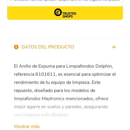
DATOS DEL PRODUCTO
El Anillo de Espuma para Limpiafondos Dolphin,
referencia 6101611, es esencial para optimizar el
rendimiento de tu equipo de limpieza. Este
repuesto, diseñado para los modelos de
limpiafondos Maytronics mencionados, ofrece
mejor agarre en suelos y paredes, asegurando
una limpieza más eficiente.
Mostrar más
Con una sola unidad de este anillo de espuma,