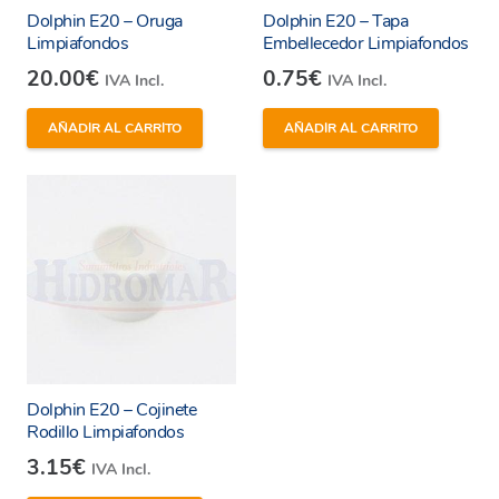
piscina en óptimas condiciones y disfrutar de un
Dolphin E20 – Oruga
Dolphin E20 – Tapa
agua cristalina. ¡Haz tu pedido ahora y optimiza el
Limpiafondos
Embellecedor Limpiafondos
rendimiento de tu limpiafondos Dolphin!
20.00
€
0.75
€
IVA Incl.
IVA Incl.
Anillo espuma (1 unidad) para limpiafondos
AÑADIR AL CARRITO
AÑADIR AL CARRITO
Dolphin.
Ayuda a que el limpiafondos se agarre mejor al
suelo y pared.
Para formar un rodillo completo hay que
añadir:
2 uds de anillo espuma y
Dolphin E20 – Cojinete
Para la
Opción B
: 2 mitades de
Semi-
Rodillo Limpiafondos
cepillo combinado PVC
por cada
3.15
€
IVA Incl.
rodillo.