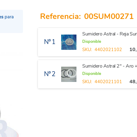
Referencia:
00SUM00271
es
para
Sumidero Astral - Reja Sum
Nº 1
Disponible
10
SKU:
4402021102
Sumidero Astral 2" - Aro +
Nº 2
Disponible
48
SKU:
4402021101