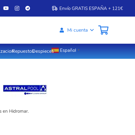
Envío GRATIS ESPAÑA + 121€
Mi cuenta
Español
izacion
Repuestos
Despieces
▼
os en Hidromar.