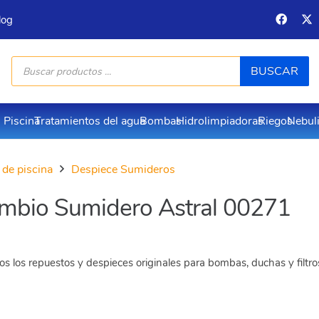
log
Búsqueda
BUSCAR
de
productos
Piscina
Tratamientos del agua
Bombas
Hidrolimpiadoras
Riegos
Nebul
 de piscina
Despiece Sumideros
mbio Sumidero Astral 00271
s los repuestos y despieces originales para bombas, duchas y filtr