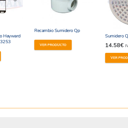
Recambio Sumidero Qp
ro Hayward
Sumidero Qp
/3253
14.58
€
VER PRODUCTO
I
VER PRO