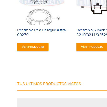
Recambio Reja Desagüe Astral
Recambio Sumide
00279
3210/3211/3252
VER PRODUCTO
VER PRODUCTO
He leído y estoy de acuerdo con los
términos y
condiciones y
política de privacidad
de la web.
TUS ULTIMOS PRODUCTOS VISTOS
Enviar