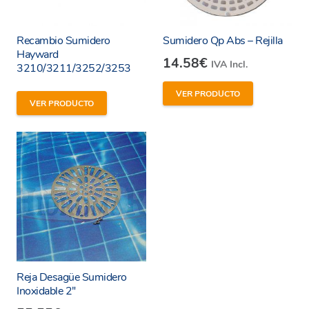
Recambio Sumidero
Sumidero Qp Abs – Rejilla
Hayward
14.58
€
IVA Incl.
3210/3211/3252/3253
VER PRODUCTO
He leído y estoy de acuerdo con los
términos y
VER PRODUCTO
condiciones y
política de privacidad
de la web.
Enviar
Reja Desagüe Sumidero
Inoxidable 2″