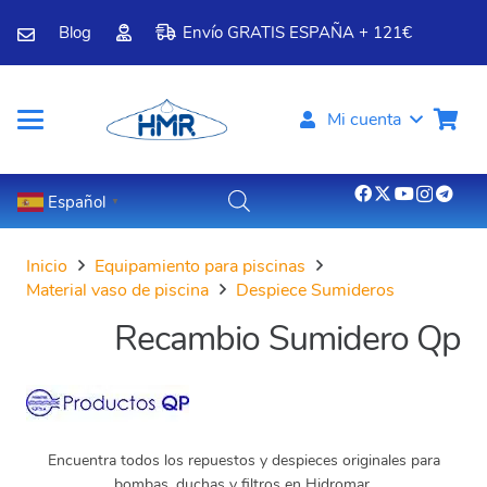
Blog
Envío GRATIS ESPAÑA + 121€
Mi cuenta
Español
▼
Inicio
Equipamiento para piscinas
Material vaso de piscina
Despiece Sumideros
Recambio Sumidero Qp
Encuentra todos los repuestos y despieces originales para
bombas, duchas y filtros en Hidromar.