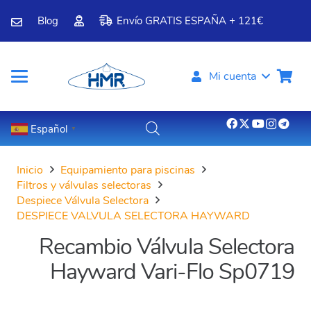
Blog
Envío GRATIS ESPAÑA + 121€
Mi cuenta
Español
▼
Inicio
Equipamiento para piscinas
Filtros y válvulas selectoras
Despiece Válvula Selectora
DESPIECE VALVULA SELECTORA HAYWARD
Recambio Válvula Selectora
Hayward Vari-Flo Sp0719