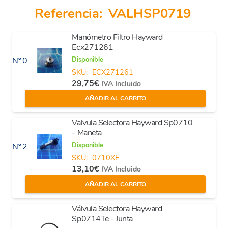
Referencia:
VALHSP0719
Manómetro Filtro Hayward
Ecx271261
Disponible
Nº 0
SKU:
ECX271261
29,75
€
IVA Incluido
AÑADIR AL CARRITO
Valvula Selectora Hayward Sp0710
- Maneta
Disponible
Nº 2
SKU:
0710XF
13,10
€
IVA Incluido
AÑADIR AL CARRITO
Válvula Selectora Hayward
Sp0714Te - Junta