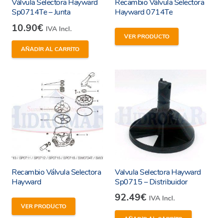
Válvula Selectora Hayward
Recambio Válvula Selectora
Sp0714Te – Junta
Hayward 0714Te
10.90
€
IVA Incl.
VER PRODUCTO
AÑADIR AL CARRITO
Recambio Válvula Selectora
Valvula Selectora Hayward
Hayward
Sp0715 – Distribuidor
92.49
€
IVA Incl.
He leído y estoy de acuerdo con los
términos y
VER PRODUCTO
condiciones y
política de privacidad
de la web.