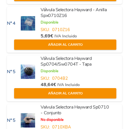
Válvula Selectora Hayward - Anilla
Spx0710Z16
Disponible
Nº 4
SKU:
0710Z16
5,69
€
IVA Incluido
AÑADIR AL CARRITO
Válvula Selectora Hayward
Sp0704/Sw0704T - Tapa
Disponible
Nº 5
SKU:
0704B2
48,64
€
IVA Incluido
AÑADIR AL CARRITO
Valvula Selectora Hayward Sp0710
- Conjunto
No disponible
Nº 5
SKU:
0710XBA