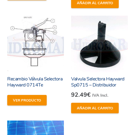
AÑADIR AL CARRITO
Recambio Válvula Selectora
Valvula Selectora Hayward
Hayward 0714Te
Sp0715 – Distribuidor
92.49
€
IVA Incl.
He leído y estoy de acuerdo con los
términos y
VER PRODUCTO
condiciones y
política de privacidad
de la web.
AÑADIR AL CARRITO