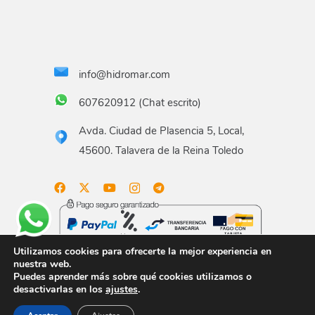
info@hidromar.com
607620912 (Chat escrito)
Avda. Ciudad de Plasencia 5, Local,
45600. Talavera de la Reina Toledo
Utilizamos cookies para ofrecerte la mejor experiencia en
nuestra web.
Puedes aprender más sobre qué cookies utilizamos o
Aviso legal
Términos y condiciones
Política de
desactivarlas en los
ajustes
.
privacidad
Política de envío
Gastos de envío