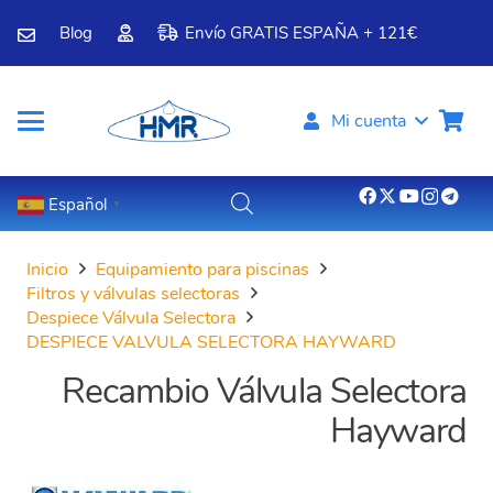
Blog
Envío GRATIS ESPAÑA + 121€
Mi cuenta
Español
▼
Inicio
Equipamiento para piscinas
Filtros y válvulas selectoras
Despiece Válvula Selectora
DESPIECE VALVULA SELECTORA HAYWARD
Recambio Válvula Selectora
Hayward