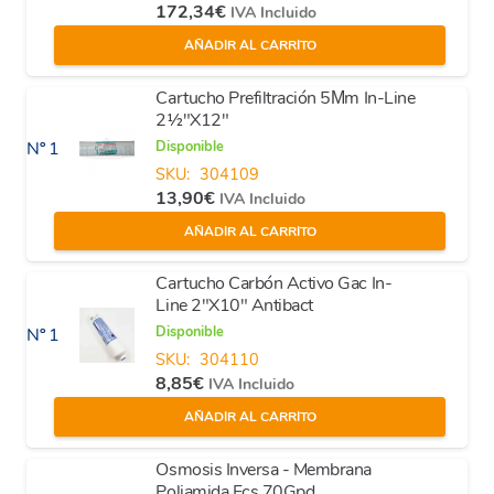
172,34
€
IVA Incluido
AÑADIR AL CARRITO
Cartucho Prefiltración 5Μm In-Line
2½"X12"
Disponible
Nº 1
SKU:
304109
13,90
€
IVA Incluido
AÑADIR AL CARRITO
Cartucho Carbón Activo Gac In-
Line 2"X10" Antibact
Disponible
Nº 1
SKU:
304110
8,85
€
IVA Incluido
AÑADIR AL CARRITO
Osmosis Inversa - Membrana
Poliamida Fcs 70Gpd