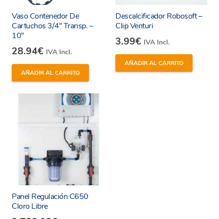
Vaso Contenedor De
Descalcificador Robosoft –
Cartuchos 3/4″ Transp. –
Clip Venturi
10″
3.99
€
IVA Incl.
He leído y estoy de acuerdo con los
términos y
28.94
€
IVA Incl.
condiciones y
política de privacidad
de la web.
AÑADIR AL CARRITO
AÑADIR AL CARRITO
Enviar
Panel Regulación C650
Cloro Libre