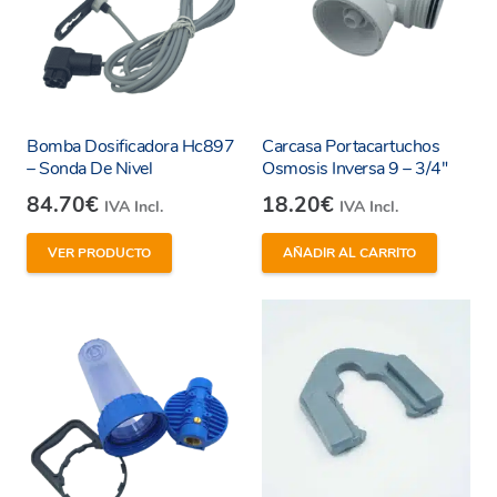
Bomba Dosificadora Hc897
Carcasa Portacartuchos
– Sonda De Nivel
Osmosis Inversa 9 – 3/4″
84.70
€
18.20
€
IVA Incl.
IVA Incl.
VER PRODUCTO
AÑADIR AL CARRITO