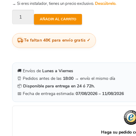
→ Si eres instalador, tienes un precio exclusivo.
Descúbrelo.
Unión
AÑADIR AL CARRITO
+
Brida
Te faltan 48€ para envío gratis
Multimedida
108-
128
Mm
🚚 Envíos de
Lunes a Viernes
cantidad
⏰ Pedidos antes de las
18:00
→ envío el mismo día
📦
Disponible para entrega en 24 ó 72h.
📅 Fecha de entrega estimada:
07/08/2026 – 11/08/2026