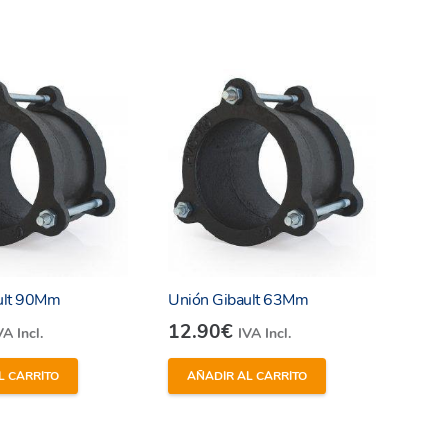
ult 90Mm
Unión Gibault 63Mm
12.90
€
VA Incl.
IVA Incl.
L CARRITO
AÑADIR AL CARRITO