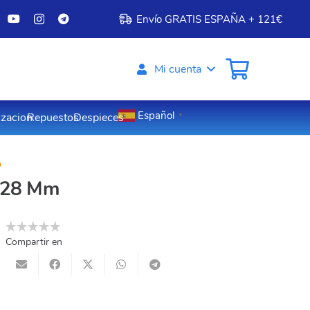
Envío GRATIS ESPAÑA + 121€
Mi cuenta
Español
izacion
Repuestos
Despieces
▼
o
-128 Mm
Compartir en