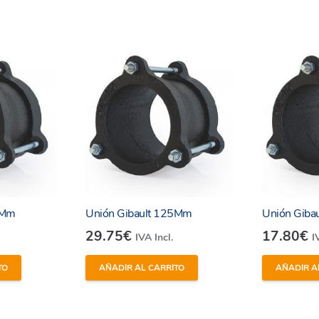
0Mm
Unión Gibault 125Mm
Unión Giba
29.75
€
17.80
€
IVA Incl.
I
TO
AÑADIR AL CARRITO
AÑADIR A