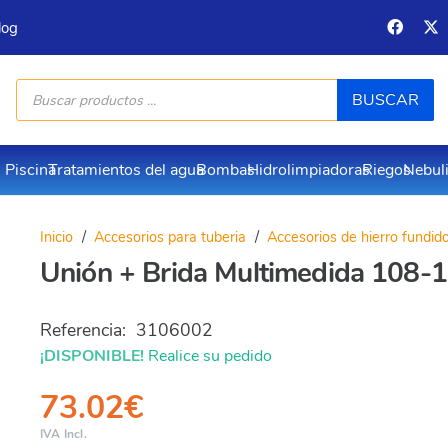
log
Búsqueda
BUSCAR
de
productos
Piscina
Tratamientos del agua
Bombas
Hidrolimpiadoras
Riegos
Nebul
Inicio
/
Accesorios para tuberia
/
Accesorios de hierro fundid
Unión + Brida Multimedida 108
Referencia:
3106002
¡DISPONIBLE!
Realice su pedido
73.02
€
IVA Incl.