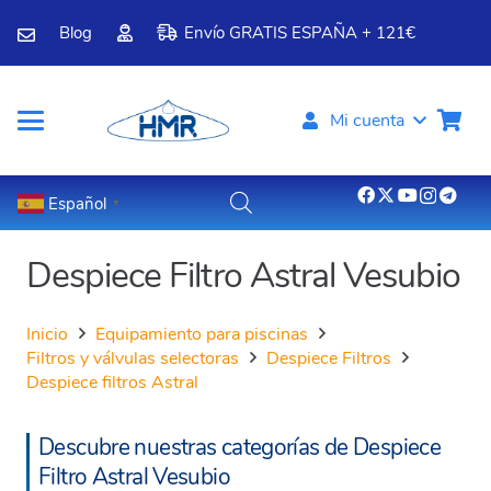
Blog
Envío GRATIS ESPAÑA + 121€
Mi cuenta
Español
▼
Despiece Filtro Astral Vesubio
Inicio
Equipamiento para piscinas
Filtros y válvulas selectoras
Despiece Filtros
Despiece filtros Astral
Descubre nuestras categorías de Despiece
Filtro Astral Vesubio