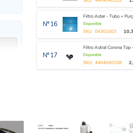
1
SKU:
4404040103
Filtro Aster - Tubo + Pu
Nº 16
Disponible
10,
SKU:
04301003
Filtro Astral Corona Top 
Nº 17
Disponible
2
SKU:
4404040108