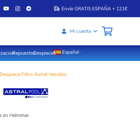
Envío GRATIS ESPAÑA + 121€
Mi cuenta
Español
izacion
Repuestos
Despieces
▼
Despiece Filtro Astral Vesubio
os en Hidromar.