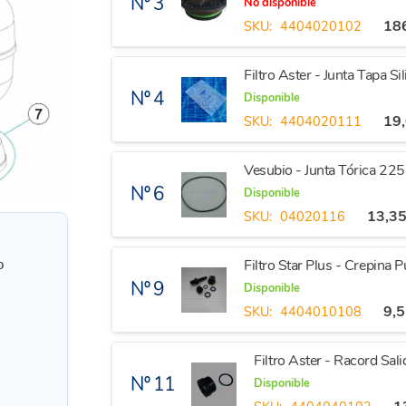
Nº 3
No disponible
18
SKU:
4404020102
Filtro Aster - Junta Tapa
Nº 4
Disponible
19
SKU:
4404020111
Vesubio - Junta Tórica 2
Nº 6
Disponible
13,3
SKU:
04020116
Filtro Star Plus - Crepina 
o
Nº 9
Disponible
9,
SKU:
4404010108
Filtro Aster - Racord Sali
Nº 11
Disponible