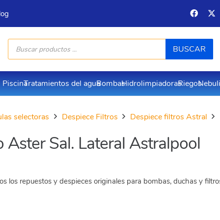
log
Búsqueda
BUSCAR
de
productos
Piscina
Tratamientos del agua
Bombas
Hidrolimpiadoras
Riegos
Nebul
vulas selectoras
Despiece Filtros
Despiece filtros Astral
 Aster Sal. Lateral Astralpool
s los repuestos y despieces originales para bombas, duchas y filtr