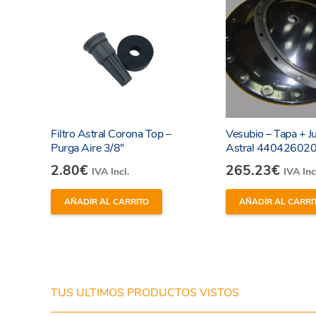
Filtro Astral Corona Top –
Vesubio – Tapa + Ju
He leído y estoy de acuerdo con los
términos y
Purga Aire 3/8″
Astral 44042602
condiciones y
política de privacidad
de la web.
2.80
€
265.23
€
IVA Incl.
IVA Inc
AÑADIR AL CARRITO
AÑADIR AL CARRI
Enviar
TUS ULTIMOS PRODUCTOS VISTOS