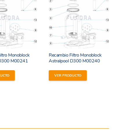
iltro Monoblock
Recambio Filtro Monoblock
l D300 M00241
Astralpool D300 M00240
DUCTO
VER PRODUCTO