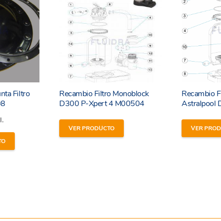
nta Filtro
Recambio Filtro Monoblock
Recambio F
08
D300 P-Xpert 4 M00504
Astralpoo
l.
VER PRODUCTO
VER PRO
TO