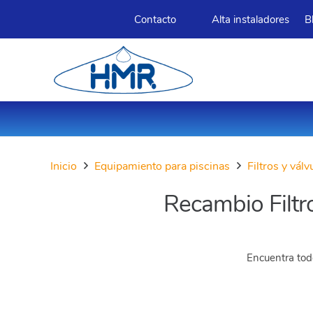
Contacto
Alta instaladores
B
Inicio
Equipamiento para piscinas
Filtros y vál
Recambio Filtro
Encuentra todo