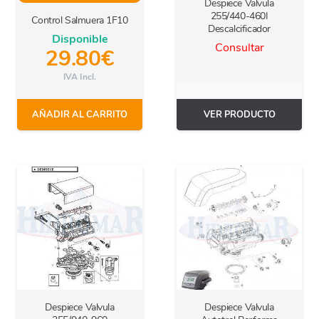
Despiece Valvula
255/440-460I
Control Salmuera 1F10
Descalcificador
Disponible
Consultar
29.80
€
IVA Incl.
AÑADIR AL CARRITO
VER PRODUCTO
Despiece Valvula
Despiece Valvula