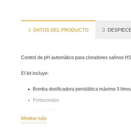
DATOS DEL PRODUCTO
DESPIECE
Control de pH automático para cloradores salinos H
El kit incluye:
Bomba dosificadora peristáltica máximo 3 litros
Portasondas
Collarín Ø50
Mostrar más
Patrones pH 7 / 9