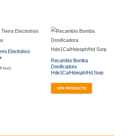
ra Electrolisis
x
Recambio Bomba
Dosificadora
A Incl.
Hde1Ca/Hdesph/Hd Sorp
VER PRODUCTO