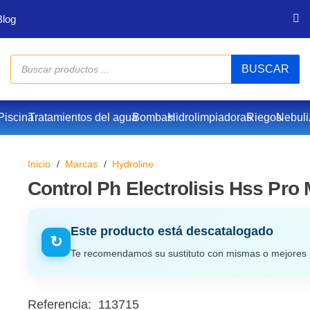
Blog
Búsqueda
BUSCAR
de
productos
Piscina
Tratamientos del agua
Bombas
Hidrolimpiadoras
Riegos
Nebuli
Inicio
/
Marcas
/
Hydroline
Control Ph Electrolisis Hss Pro 
Este producto está descatalogado
↻
Te recomendamos su sustituto con mismas o mejores 
Referencia:
113715