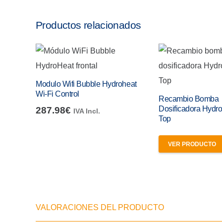
Recomendada para:
Productos relacionados
Clorador Salino Hydroline HSS Pro Max 25
Clorador Salino Hydroline HSS Pro Max 35
Clorador Salino Hydroline HSS Pro Max 50
Modulo Wifi Bubble Hydroheat
Wi-Fi Control
Recambio Bomba
Dosificadora Hydro
287.98
€
IVA Incl.
Consulte los repuestos disponibles:
Top
Recambio bomba Dosificadora Hydroline Hdp 2Ca
VER PRODUCTO
VALORACIONES DEL PRODUCTO