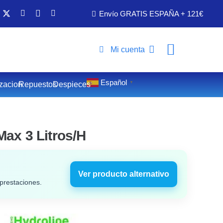
Envío GRATIS ESPAÑA + 121€
Mi cuenta
Español
zacion
Repuestos
Despieces
▼
Max 3 Litros/H
Ver producto alternativo
prestaciones.