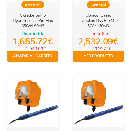
¡OFERTA!
¡OFERTA!
Clorador Salino
Clorador Salino
Hydroline Hss Pro Max
Hydroline Hss Pro Max
35G/H 90M3
50G/ 130M3
Disponible
Consultar
1,655.72
€
2,532.09
€
1,949.09
€
2,919.74
€
IVA Incl.
IVA Incl.
AÑADIR AL CARRITO
VER PRODUCTO