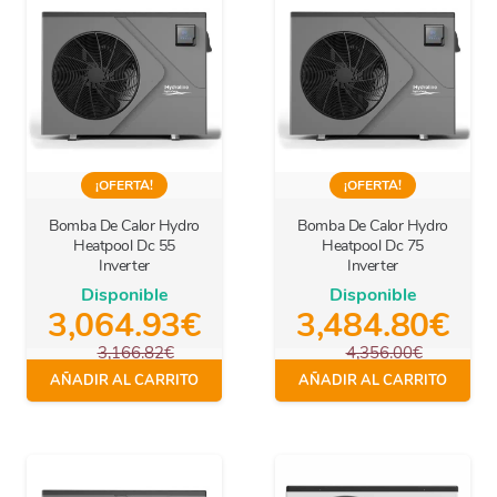
¡OFERTA!
¡OFERTA!
Bomba De Calor Hydro
Bomba De Calor Hydro
Heatpool Dc 55
Heatpool Dc 75
Inverter
Inverter
Disponible
Disponible
3,064.93
€
3,484.80
€
3,166.82
€
4,356.00
€
IVA Incl.
IVA Incl.
AÑADIR AL CARRITO
AÑADIR AL CARRITO