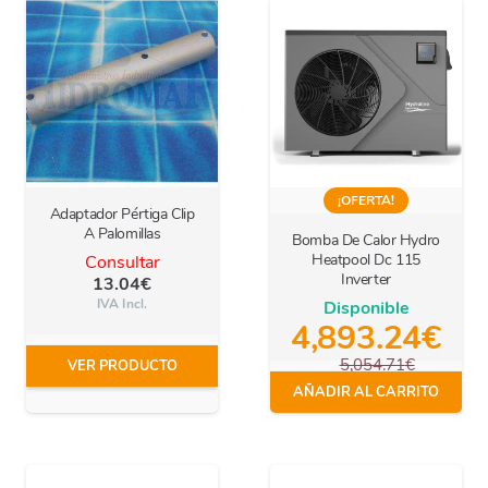
¡OFERTA!
Adaptador Pértiga Clip
A Palomillas
Bomba De Calor Hydro
Heatpool Dc 115
Consultar
Inverter
13.04
€
IVA Incl.
Disponible
4,893.24
€
5,054.71
€
VER PRODUCTO
IVA Incl.
AÑADIR AL CARRITO