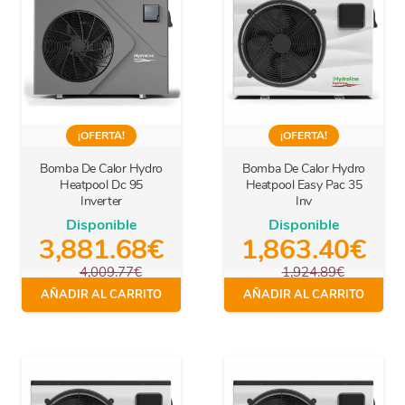
¡OFERTA!
¡OFERTA!
Bomba De Calor Hydro
Bomba De Calor Hydro
Heatpool Dc 95
Heatpool Easy Pac 35
Inverter
Inv
Disponible
Disponible
3,881.68
€
1,863.40
€
4,009.77
€
1,924.89
€
IVA Incl.
IVA Incl.
AÑADIR AL CARRITO
AÑADIR AL CARRITO