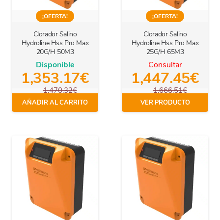
¡OFERTA!
¡OFERTA!
Clorador Salino
Clorador Salino
Hydroline Hss Pro Max
Hydroline Hss Pro Max
20G/H 50M3
25G/H 65M3
Disponible
Consultar
1,353.17
€
1,447.45
€
1,470.32
€
1,666.51
€
IVA Incl.
IVA Incl.
AÑADIR AL CARRITO
VER PRODUCTO