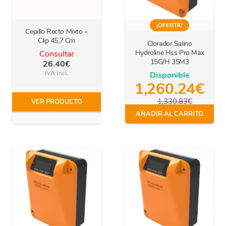
¡OFERTA!
Cepillo Recto Mixto –
Clip 45,7 Cm
Clorador Salino
Hydroline Hss Pro Max
Consultar
15G/H 35M3
26.40
€
IVA Incl.
Disponible
1,260.24
€
1,330.83
€
VER PRODUCTO
IVA Incl.
AÑADIR AL CARRITO