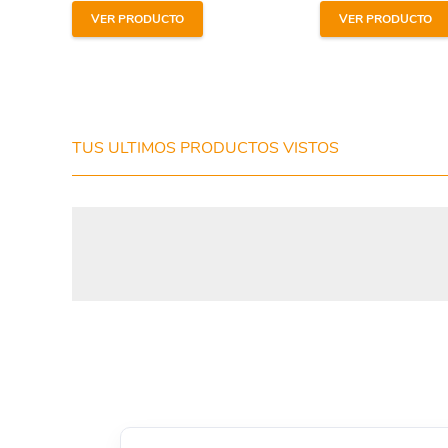
VER PRODUCTO
VER PRODUCTO
He leído y estoy de acuerdo con los
términos y
condiciones y
política de privacidad
de la web.
TUS ULTIMOS PRODUCTOS VISTOS
Enviar