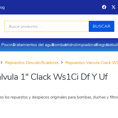
log
Búsqueda
BUSCAR
de
productos
Piscina
Tratamientos del agua
Bombas
Hidrolimpiadoras
Riegos
Nebul
Repuestos Descalcificadores
Repuestos Valvula Clack W
vula 1″ Clack Ws1Ci Df Y Uf
s los repuestos y despieces originales para bombas, duchas y filtr