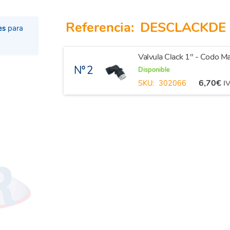
Referencia:
DESCLACKDE
es
para
Valvula Clack 1" - Codo 
Nº 2
Disponible
6,70
€
SKU:
302066
IV