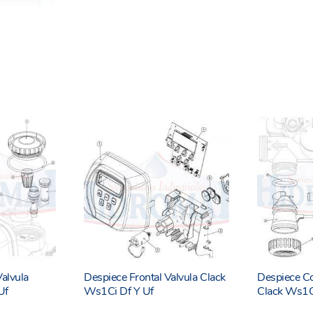
Valvula
Despiece Frontal Valvula Clack
Despiece Co
Uf
Ws1Ci Df Y Uf
Clack Ws1C