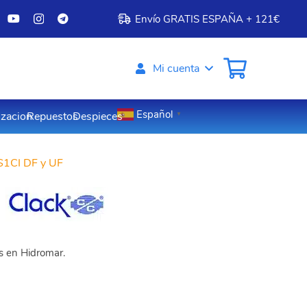
Envío GRATIS ESPAÑA + 121€
Mi cuenta
Español
izacion
Repuestos
Despieces
▼
S1CI DF y UF
os en Hidromar.