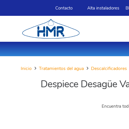
Contacto
Alta instaladores
B
Inicio
Tratamientos del agua
Descalcificadores
Despiece Desagüe Val
Encuentra todo