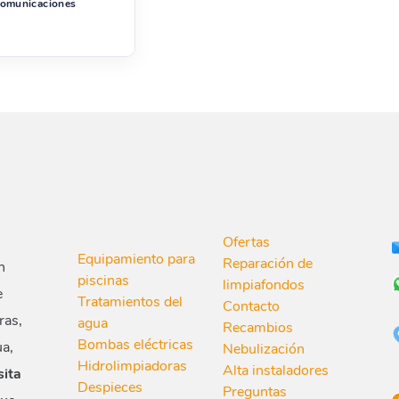
 comunicaciones
Ofertas
Equipamiento para
Reparación de
n
piscinas
limpiafondos
e
Tratamientos del
Contacto
ras,
agua
Recambios
Bombas eléctricas
ua,
Nebulización
Hidrolimpiadoras
Alta instaladores
sita
Despieces
Preguntas