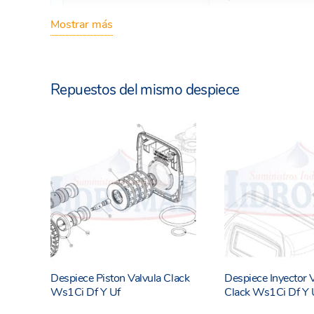
Mostrar más
Repuestos del mismo despiece
Despiece Piston Valvula Clack
Despiece Inyector 
Ws1Ci Df Y Uf
Clack Ws1Ci Df Y 