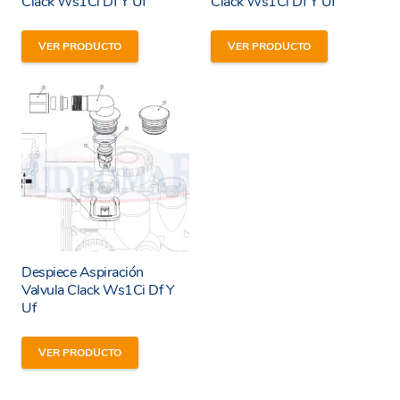
Clack Ws1Ci Df Y Uf
Clack Ws1Ci Df Y Uf
VER PRODUCTO
VER PRODUCTO
He leído y estoy de acuerdo con los
términos y
condiciones y
política de privacidad
de la web.
Enviar
Despiece Aspiración
Valvula Clack Ws1Ci Df Y
Uf
VER PRODUCTO