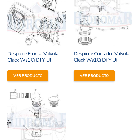
Despiece Frontal Valvula
Despiece Contador Valvula
Clack Ws1Ci Df Y Uf
Clack Ws1Ci Df Y Uf
VER PRODUCTO
VER PRODUCTO
He leído y estoy de acuerdo con los
términos y
condiciones y
política de privacidad
de la web.
Enviar