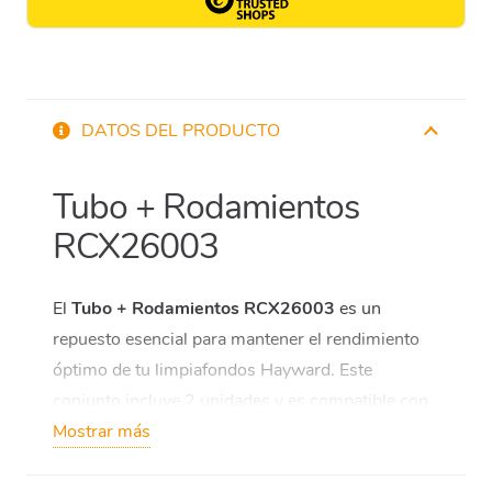
DATOS DEL PRODUCTO
Tubo + Rodamientos
RCX26003
El
Tubo + Rodamientos RCX26003
es un
repuesto esencial para mantener el rendimiento
óptimo de tu limpiafondos Hayward. Este
conjunto incluye 2 unidades y es compatible con
los modelos
Mostrar más
Aquavac y Hayward
. Ten en cuenta
que es solo válido para usar con cepillos de