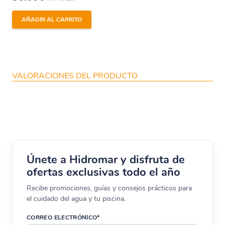
Aquavac. Es importante recordar que este
repuesto es solo válido para usar con
cepillos de
AÑADIR AL CARRITO
goma
.
Cómo Instalar el Tubo + Rodamientos
VALORACIONES DEL PRODUCTO
La instalación del conjunto es sencilla y no
requiere herramientas especiales. Sigue estos
pasos:
Apaga el limpiafondos y asegúrate de que
esté desconectado de la fuente de energía.
Únete a Hidromar y disfruta de
Retira los tubos y rodamientos viejos
ofertas exclusivas todo el año
cuidadosamente.
Recibe promociones, guías y consejos prácticos para
el cuidado del agua y tu piscina.
Coloca las nuevas unidades de
Tubo +
Rodamientos
en su lugar y asegúrate de
CORREO ELECTRÓNICO*