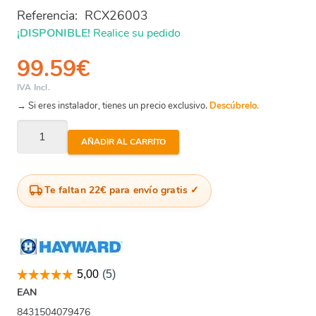
Referencia:
RCX26003
¡DISPONIBLE!
Realice su pedido
99.59
€
IVA Incl.
→ Si eres instalador, tienes un precio exclusivo.
Descúbrelo.
Hayward
AÑADIR AL CARRITO
-
Tubo
+
Te faltan 22€ para envío gratis
Rodamientos
Rcx26003
(X2)
cantidad
EAN
8431504079476