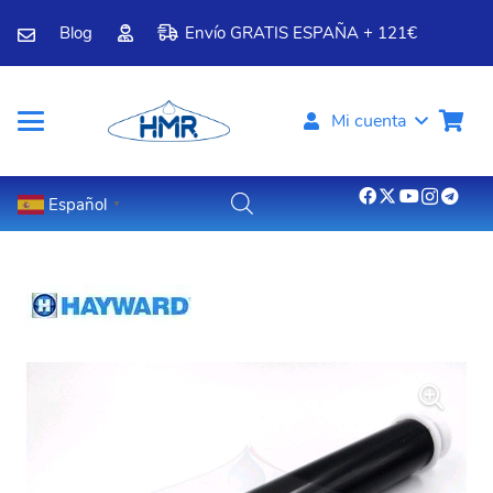
Blog
Envío GRATIS ESPAÑA + 121€
Mi cuenta
Español
▼