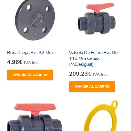
Brida Ciega Pvc 32 Mm
Valvula De Esfera Pvc De
110 Mm Cepex
4.96
€
IVA Incl.
(M.Desigual)
209.23
€
IVA Incl.
AÑADIR AL CARRITO
AÑADIR AL CARRITO