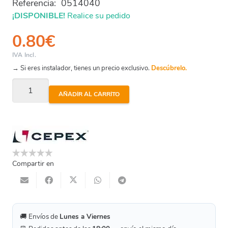
Referencia:
0514040
¡DISPONIBLE!
Realice su pedido
0.80
€
IVA Incl.
→ Si eres instalador, tienes un precio exclusivo.
Descúbrelo.
Junta
AÑADIR AL CARRITO
Plana
Pe
Eva
40Mm
cantidad
Compartir en
🚚 Envíos de
Lunes a Viernes