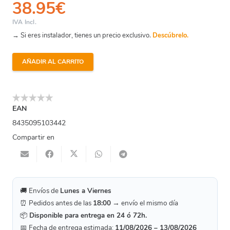
38.95
€
IVA Incl.
→ Si eres instalador, tienes un precio exclusivo.
Descúbrelo.
AÑADIR AL CARRITO
Pintura
Antialgas
Blanca
4Kgs
EAN
cantidad
8435095103442
Compartir en
🚚 Envíos de
Lunes a Viernes
⏰ Pedidos antes de las
18:00
→ envío el mismo día
📦
Disponible para entrega en 24 ó 72h.
📅 Fecha de entrega estimada:
11/08/2026 – 13/08/2026