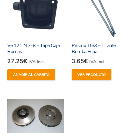
Ve 121 N 7-8 – Tapa Caja
Prisma 15/3 – Tirante
Bornas
Bomba Espa
27.25
€
3.65
€
IVA Incl.
IVA Incl.
AÑADIR AL CARRITO
VER PRODUCTO