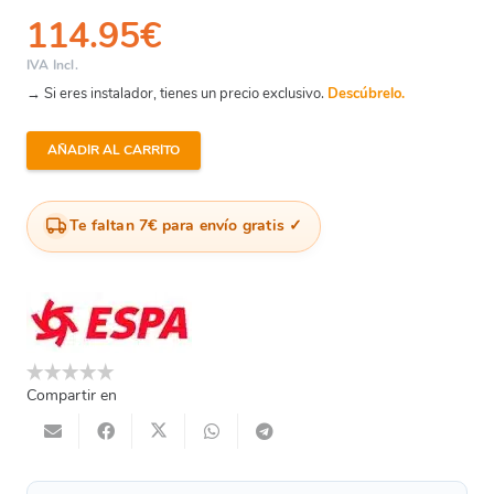
114.95
€
IVA Incl.
→ Si eres instalador, tienes un precio exclusivo.
Descúbrelo.
AÑADIR AL CARRITO
Prisma
25/5M
-
Te faltan 7€ para envío gratis
Eje
Bomba
Diam.
125
cantidad
Compartir en