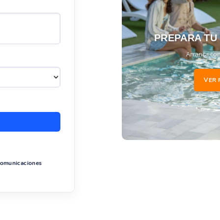
PREPARA TU
Arranca con
VER 
 comunicaciones