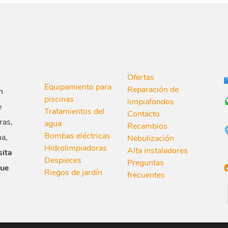
Ofertas
Equipamiento para
Reparación de
n
piscinas
limpiafondos
e
Tratamientos del
Contacto
ras,
agua
Recambios
Bombas eléctricas
ua,
Nebulización
Hidrolimpiadoras
Alta instaladores
sita
Despieces
Preguntas
que
Riegos de jardín
frecuentes