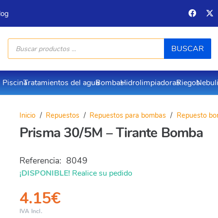
log
Búsqueda
BUSCAR
de
productos
Piscina
Tratamientos del agua
Bombas
Hidrolimpiadoras
Riegos
Nebul
Inicio
/
Repuestos
/
Repuestos para bombas
/
Repuesto bo
Prisma 30/5M – Tirante Bomba
Referencia:
8049
¡DISPONIBLE!
Realice su pedido
4.15
€
IVA Incl.