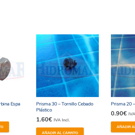
urbina Espa
Prisma 30 – Tornillo Cebado
Prisma 20 –
Plástico
0.90
€
IVA
1.60
€
IVA Incl.
TO
AÑADIR A
AÑADIR AL CARRITO