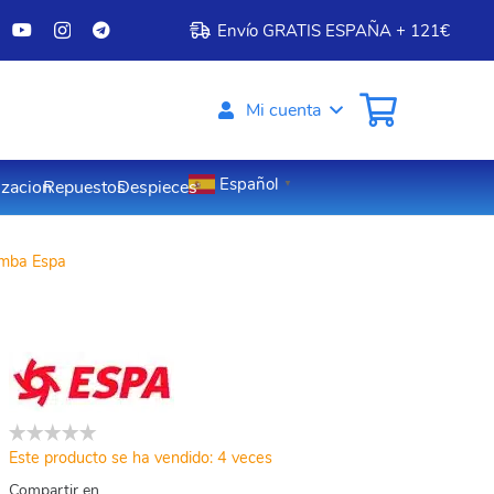
Envío GRATIS ESPAÑA + 121€
Mi cuenta
Español
izacion
Repuestos
Despieces
▼
mba Espa
Este producto se ha vendido: 4 veces
Compartir en