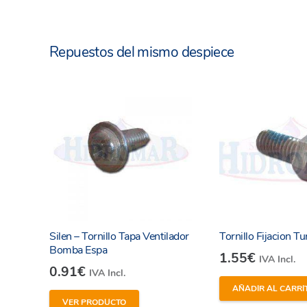
Repuestos del mismo despiece
Silen – Tornillo Tapa Ventilador
Tornillo Fijacion T
Bomba Espa
1.55
€
IVA Incl.
0.91
€
IVA Incl.
AÑADIR AL CARRI
VER PRODUCTO