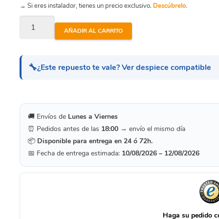
→ Si eres instalador, tienes un precio exclusivo.
Descúbrelo.
Prisma
AÑADIR AL CARRITO
30/5M
-
Tirante
🔧
¿Este repuesto te vale? Ver despiece compatible
Bomba
cantidad
🚚 Envíos de
Lunes a Viernes
⏰ Pedidos antes de las
18:00
→ envío el mismo día
📦
Disponible para entrega en 24 ó 72h.
📅 Fecha de entrega estimada:
10/08/2026 – 12/08/2026