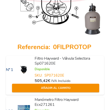
Referencia:
0FILPROTOP
Filtro Hayward - Válvula Selectora
Sp071620E
Disponible
Nº 1
SKU:
SP071620E
505,42
€
IVA Incluido
AÑADIR AL CARRITO
Manómetro Filtro Hayward
Ecx271261