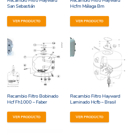
Recambio Filtro Hayward
Recambio Filtro Hayward
San Sebastián
Hcfm Málaga Bm
VER PRODUCTO
VER PRODUCTO
Recambio Filtro Bobinado
Recambio Filtro Hayward
Hcf Fh1000 – Faber
Laminado Hcfb – Brasil
VER PRODUCTO
VER PRODUCTO
He leído y estoy de acuerdo con los
términos y
condiciones y
política de privacidad
de la web.