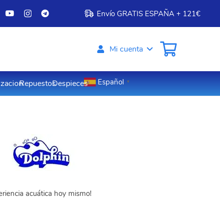
Envío GRATIS ESPAÑA + 121€
Mi cuenta
Español
izacion
Repuestos
Despieces
▼
eriencia acuática hoy mismo!