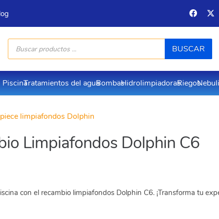
log
Búsqueda
BUSCAR
de
productos
Piscina
Tratamientos del agua
Bombas
Hidrolimpiadoras
Riegos
Nebul
piece limpiafondos Dolphin
io Limpiafondos Dolphin C6
piscina con el recambio limpiafondos Dolphin C6. ¡Transforma tu exp