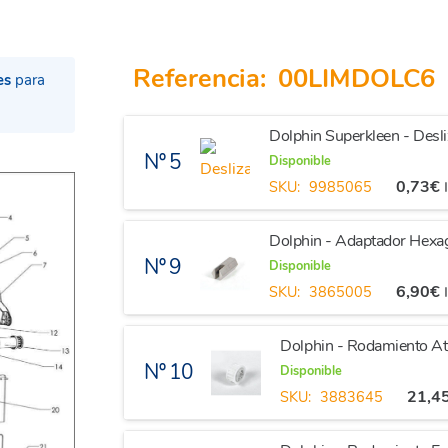
Referencia:
00LIMDOLC6
es
para
Dolphin Superkleen - Desli
Nº 5
Disponible
0,73
€
SKU:
9985065
Dolphin - Adaptador Hexag
Nº 9
Disponible
6,90
€
SKU:
3865005
Dolphin - Rodamiento 
Nº 10
Disponible
21,4
SKU:
3883645