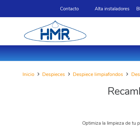
Contacto
Alta instaladores
B
Inicio
Despieces
Despiece limpiafondos
Des
Recamb
Optimiza la limpieza de tu 