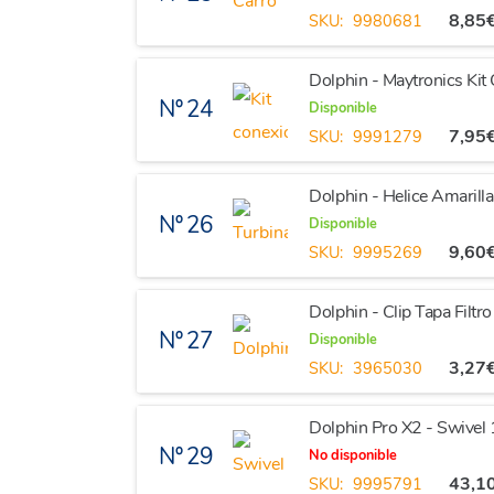
8,85
SKU:
9980681
Dolphin - Maytronics Kit
Nº 24
Disponible
7,95
SKU:
9991279
Dolphin - Helice Amaril
Nº 26
Disponible
9,60
SKU:
9995269
Dolphin - Clip Tapa Filtro
Nº 27
Disponible
3,27
SKU:
3965030
Dolphin Pro X2 - Swivel 
Nº 29
No disponible
43,1
SKU:
9995791