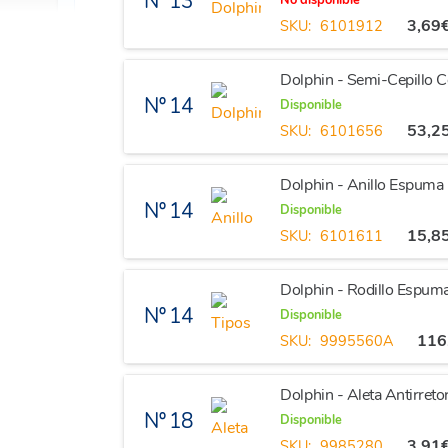
Nº 13
No disponible
3,69
SKU:
6101912
Dolphin - Semi-Cepillo
Nº 14
Disponible
53,2
SKU:
6101656
Dolphin - Anillo Espum
Nº 14
Disponible
15,8
SKU:
6101611
Dolphin - Rodillo Espuma
Nº 14
Disponible
116
SKU:
9995560A
Dolphin - Aleta Antirreto
Nº 18
Disponible
3,91
SKU:
9985280