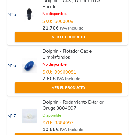
Dolphin - Clavija Conexión A
Fuente
No disponible
Nº 5
SKU:
5000009
21,70
€
IVA Incluido
VER EL PRODUCTO
Dolphin - Flotador Cable
Limpiafondos
No disponible
Nº 6
SKU:
99960081
7,80
€
IVA Incluido
VER EL PRODUCTO
Dolphin - Rodamiento Exterior
Oruga 3884997
Disponible
Nº 7
SKU:
3884997
10,55
€
IVA Incluido