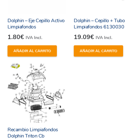
Dolphin – Eje Cepillo Activo
Dolphin – Cepillo + Tubo
Limpiafondos
Limpiafondos 6130030
1.80
€
19.09
€
IVA Incl.
IVA Incl.
He leído y estoy de acuerdo con los
términos y
condiciones y
política de privacidad
de la web.
AÑADIR AL CARRITO
AÑADIR AL CARRITO
Enviar
Recambio Limpiafondos
Dolphin Triton Cb