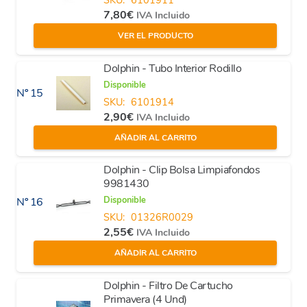
SKU:
6101911
7,80
€
IVA Incluido
VER EL PRODUCTO
Dolphin - Tubo Interior Rodillo
Disponible
Nº 15
SKU:
6101914
2,90
€
IVA Incluido
AÑADIR AL CARRITO
Dolphin - Clip Bolsa Limpiafondos
9981430
Disponible
Nº 16
SKU:
01326R0029
2,55
€
IVA Incluido
AÑADIR AL CARRITO
Dolphin - Filtro De Cartucho
Primavera (4 Und)