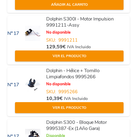
AÑADIR AL CARRITO
Dolphin S300I - Motor Impulsion
9991211-Assy
No disponible
Nº 17
SKU:
9991211
129,59
€
IVA Incluido
VER EL PRODUCTO
Dolphin - Hélice + Tornillo
Limpiafondos 9995266
No disponible
Nº 17
SKU:
9995266
10,39
€
IVA Incluido
VER EL PRODUCTO
Dolphin S300 - Bloque Motor
9995387-Ex (1Año Gara)
Disponible
Nº 17