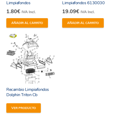
Limpiafondos
Limpiafondos 6130030
1.80
€
19.09
€
IVA Incl.
IVA Incl.
He leído y estoy de acuerdo con los
términos y
condiciones y
política de privacidad
de la web.
AÑADIR AL CARRITO
AÑADIR AL CARRITO
Enviar
Recambio Limpiafondos
Dolphin Triton Cb
VER PRODUCTO