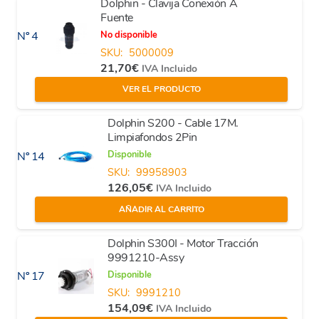
Dolphin - Clavija Conexión A
Fuente
No disponible
Nº 4
SKU:
5000009
21,70
€
IVA Incluido
VER EL PRODUCTO
Dolphin S200 - Cable 17M.
Limpiafondos 2Pin
Disponible
Nº 14
SKU:
99958903
126,05
€
IVA Incluido
AÑADIR AL CARRITO
Dolphin S300I - Motor Tracción
9991210-Assy
Disponible
Nº 17
SKU:
9991210
154,09
€
IVA Incluido