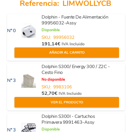
Referencia:
LIMWOLLYCB
Dolphin - Fuente De Alimentación
99956032-Assy
Disponible
Nº 0
SKU:
99956032
191,14
€
IVA Incluido
AÑADIR AL CARRITO
Dolphin S300/ Energy 300 / Z2C -
Cesto Fino
No disponible
Nº 3
SKU:
9983106
52,70
€
IVA Incluido
VER EL PRODUCTO
Dolphin S300I - Cartuchos
Primavera 9991463-Assy
Disponible
Nº 3