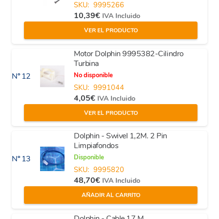
SKU:
9995266
10,39
€
IVA Incluido
VER EL PRODUCTO
Motor Dolphin 9995382-Cilindro
Turbina
No disponible
Nº 12
SKU:
9991044
4,05
€
IVA Incluido
VER EL PRODUCTO
Dolphin - Swivel 1,2M. 2 Pin
Limpiafondos
Disponible
Nº 13
SKU:
9995820
48,70
€
IVA Incluido
AÑADIR AL CARRITO
Dolphin - Cable 17 M.