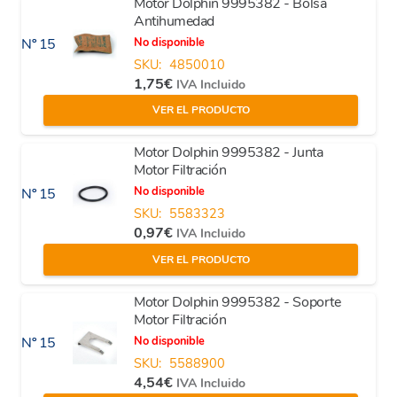
Motor Dolphin 9995382 - Bolsa
Antihumedad
No disponible
Nº 15
SKU:
4850010
1,75
€
IVA Incluido
VER EL PRODUCTO
Motor Dolphin 9995382 - Junta
Motor Filtración
No disponible
Nº 15
SKU:
5583323
0,97
€
IVA Incluido
VER EL PRODUCTO
Motor Dolphin 9995382 - Soporte
Motor Filtración
No disponible
Nº 15
SKU:
5588900
4,54
€
IVA Incluido