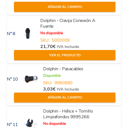
AÑADIR AL CARRITO
Dolphin - Clavija Conexión A
Fuente
No disponible
Nº 8
SKU:
5000009
21,70
€
IVA Incluido
VER EL PRODUCTO
Dolphin - Pasacables
Disponible
Nº 10
SKU:
9980880
3,03
€
IVA Incluido
AÑADIR AL CARRITO
Dolphin - Hélice + Tornillo
Limpiafondos 9995266
No disponible
Nº 11