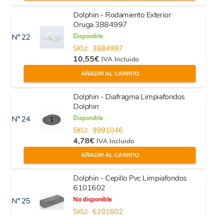
Dolphin - Rodamiento Exterior
Oruga 3884997
Disponible
Nº 22
SKU:
3884997
10,55
€
IVA Incluido
AÑADIR AL CARRITO
Dolphin - Diafragma Limpiafondos
Dolphin
Disponible
Nº 24
SKU:
9991046
4,78
€
IVA Incluido
AÑADIR AL CARRITO
Dolphin - Cepillo Pvc Limpiafondos
6101602
No disponible
Nº 25
SKU:
6101602