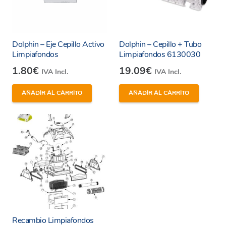
Dolphin – Eje Cepillo Activo
Dolphin – Cepillo + Tubo
Limpiafondos
Limpiafondos 6130030
1.80
€
19.09
€
IVA Incl.
IVA Incl.
He leído y estoy de acuerdo con los
términos y
condiciones y
política de privacidad
de la web.
AÑADIR AL CARRITO
AÑADIR AL CARRITO
Enviar
Recambio Limpiafondos