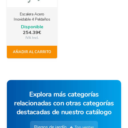
Escalera Acero
Inoxidable 4 Peldaños
Disponible
254.39
€
IVA Incl.
AÑADIR AL CARRITO
Explora más categorías
relacionadas con otras categorías
destacadas de nuestro catálogo
Riegos de jardín
🔥 Top ventas