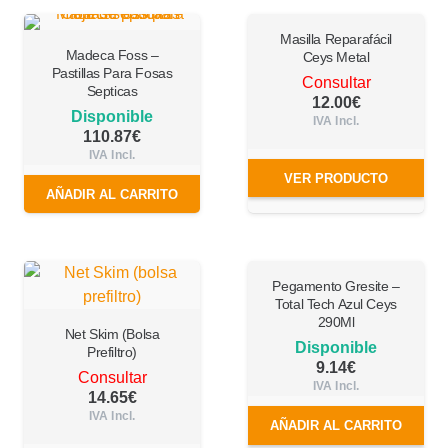
Masilla Reparafácil
Madeca Foss –
Ceys Metal
Pastillas Para Fosas
Consultar
Septicas
12.00
€
Disponible
IVA Incl.
110.87
€
IVA Incl.
VER PRODUCTO
AÑADIR AL CARRITO
Pegamento Gresite –
Total Tech Azul Ceys
290Ml
Net Skim (Bolsa
Disponible
Prefiltro)
9.14
€
Consultar
IVA Incl.
14.65
€
IVA Incl.
AÑADIR AL CARRITO