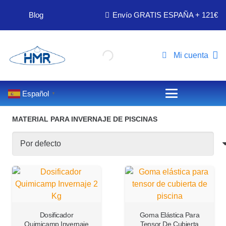
Blog
Envío GRATIS ESPAÑA + 121€
Mi cuenta
Material para invernaje y productos varios
Español
▼
MATERIAL PARA INVERNAJE DE PISCINAS
Dosificador
Goma Elástica Para
Quimicamp Invernaje
Tensor De Cubierta