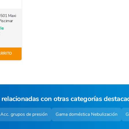
-501 Maxi
Piscimar
le
€
ARRITO
 relacionadas con otras categorías destaca
Acc. grupos de presión
Gama doméstica Nebulización
G