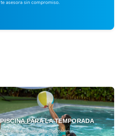
o te asesora sin compromiso.
 PISCINA PARA LA TEMPORADA
 agua limpia, equilibrada y sin problemas.