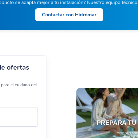
ducto se adapta mejor a tu instalación? Nuestro equipo técnic
Contactar con Hidromar
de ofertas
para el cuidado del
PREPARA TU
Arranca con