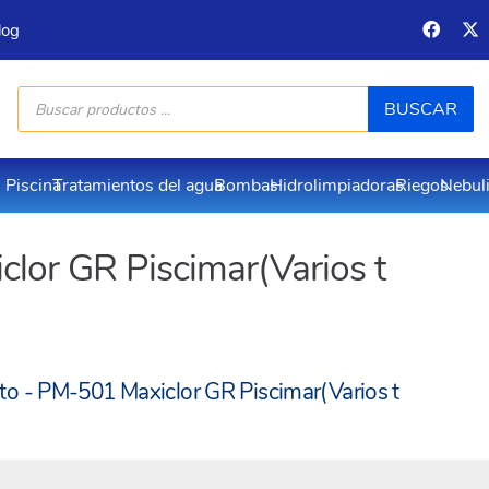
log
Búsqueda
BUSCAR
de
productos
Piscina
Tratamientos del agua
Bombas
Hidrolimpiadoras
Riegos
Nebul
clor GR Piscimar(Varios t
nto - PM-501 Maxiclor GR Piscimar(Varios t