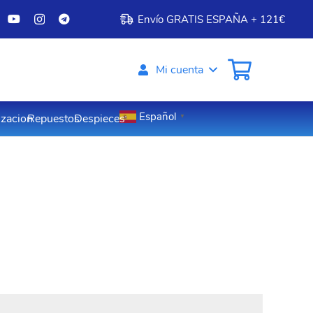
Envío GRATIS ESPAÑA + 121€
Mi cuenta
Español
izacion
Repuestos
Despieces
▼