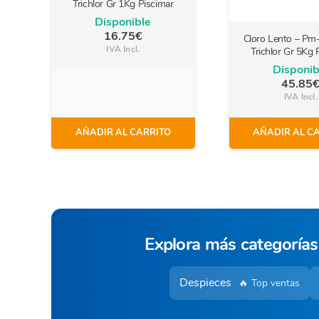
Trichlor Gr 1Kg Piscimar
Disponible
16.75
€
Cloro Lento – Pm
IVA Incl.
Trichlor Gr 5Kg 
Disponib
45.85
IVA Incl.
AÑADIR AL CARRITO
AÑADIR AL C
Explora más categorías
Despieces
🔥 Top ventas