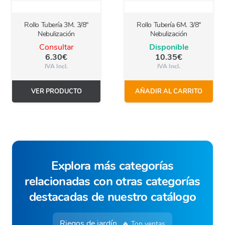
Rollo Tubería 3M. 3/8″
Rollo Tubería 6M. 3/8″
Nebulización
Nebulización
Consultar
Disponible
6.30
€
10.35
€
IVA Incl.
IVA Incl.
VER PRODUCTO
AÑADIR AL CARRITO
Explora más categorías
relacionadas con otras categorías
destacadas de nuestro catálogo
Riegos de jardín
🔥 Top ventas