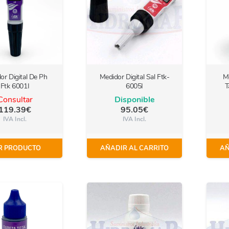
or Digital De Ph
Medidor Digital Sal Ftk-
Me
Ftk 6001I
6005I
T
Consultar
Disponible
119.39
€
95.05
€
IVA Incl.
IVA Incl.
R PRODUCTO
AÑADIR AL CARRITO
AÑ