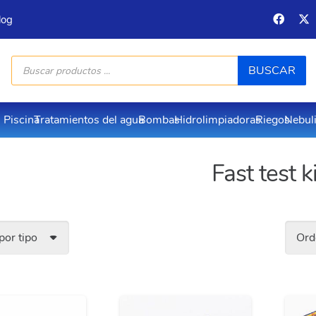
log
Búsqueda
BUSCAR
de
productos
Piscina
Tratamientos del agua
Bombas
Hidrolimpiadoras
Riegos
Nebul
Fast test ki
 por tipo