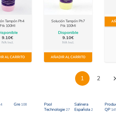
ión Tampón Ph4
Solución Tampón Ph7
AÑ
Ftk 100Ml
Ftk 100Ml
isponible
Disponible
9.10
€
9.10
€
IVA Incl.
IVA Incl.
IR AL CARRITO
AÑADIR AL CARRITO
1
2
e
Gre
Pool
Salinera
Produ
4
108
Technologie
Española
QP
27
2
14