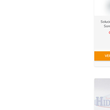
Soluc
Son
VE