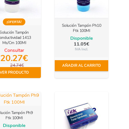
¡OFERTA!
Solución Tampón Ph10
Ftk 100Ml
Solución Tampón
onductividad 1413
Disponible
Ms/Cm 100Ml
11.05
€
IVA Incl.
Consultar
20.27
€
24.74
€
AÑADIR AL CARRITO
IVA Incl.
VER PRODUCTO
lución Tampón Ph9
Ftk 100Ml
Disponible