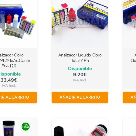
lizador Cloro
Analizador Líquido Cloro
/Ph/Alk/Ac.Cianúri
Total Y Ph
Clo
Ftk-126
Disponible
isponible
9.20
€
33.49
€
IVA Incl.
IVA Incl.
IR AL CARRITO
AÑADIR AL CARRITO
AÑ