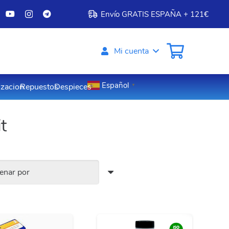
Envío GRATIS ESPAÑA + 121€
Mi cuenta
Español
izacion
Repuestos
Despieces
▼
t