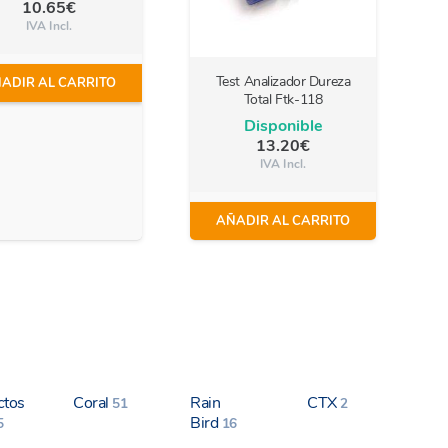
10.65
€
IVA Incl.
Test Analizador Dureza
ADIR AL CARRITO
Total Ftk-118
Disponible
13.20
€
IVA Incl.
AÑADIR AL CARRITO
ctos
Coral
Rain
CTX
51
2
Bird
5
16