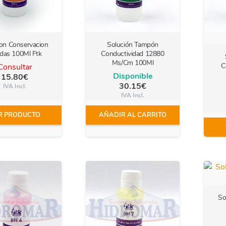
ion Conservacion
Solución Tampón
das 100Ml Ftk
Conductividad 12880
Ms/Cm 100Ml
C
Consultar
Disponible
15.80
€
30.15
€
IVA Incl.
IVA Incl.
R PRODUCTO
AÑADIR AL CARRITO
So