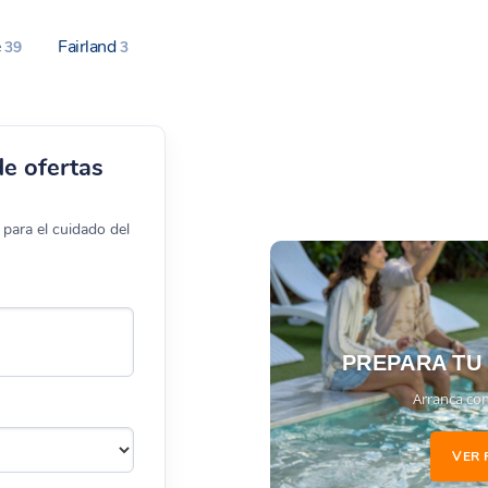
e
Fairland
39
3
de ofertas
para el cuidado del
PREPARA TU
Arranca con
VER 