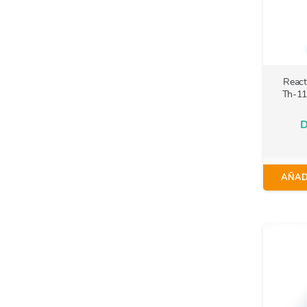
React
Th-11
D
AÑAD