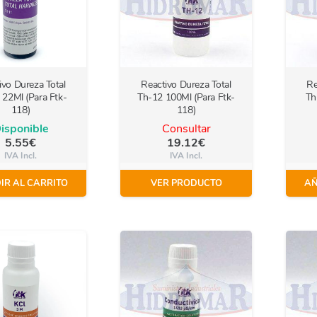
ivo Dureza Total
Reactivo Dureza Total
Re
 22Ml (Para Ftk-
Th-12 100Ml (Para Ftk-
Th
118)
118)
isponible
Consultar
5.55
€
19.12
€
IVA Incl.
IVA Incl.
IR AL CARRITO
VER PRODUCTO
AÑ