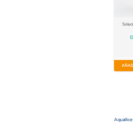
Soluc
D
AÑAD
Aquallic