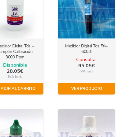
didor Digital Tds –
Medidor Digital Tds Ftk-
ampón Calibración
6003I
3000 Ppm
Consultar
Disponible
95.05
€
28.05
€
IVA Incl.
IVA Incl.
ADIR AL CARRITO
VER PRODUCTO