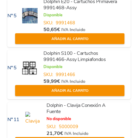
Dolphin E20 - Cartuchos Primavera
9991468-Assy
Disponible
Nº 5
SKU:
9991468
50,65
€
IVA Incluido
AÑADIR AL CARRITO
Dolphin S100 - Cartuchos
9991466-Assy Limpiafondos
Disponible
Nº 5
SKU:
9991466
59,99
€
IVA Incluido
AÑADIR AL CARRITO
Dolphin - Clavija Conexión A
Fuente
No disponible
Nº 11
SKU:
5000009
21,70
€
IVA Incluido