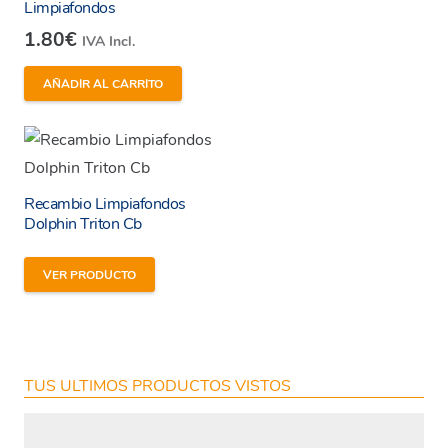
Limpiafondos
1.80
€
IVA Incl.
AÑADIR AL CARRITO
He leído y estoy de acuerdo con los
términos y
condiciones y
política de privacidad
de la web.
Recambio Limpiafondos
Dolphin Triton Cb
VER PRODUCTO
Enviar
TUS ULTIMOS PRODUCTOS VISTOS