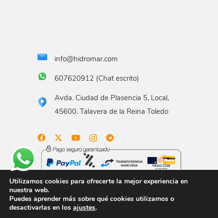
info@hidromar.com
607620912 (Chat escrito)
Avda. Ciudad de Plasencia 5, Local,
45600. Talavera de la Reina Toledo
Utilizamos cookies para ofrecerte la mejor experiencia en
nuestra web.
Puedes aprender más sobre qué cookies utilizamos o
Aviso legal
Términos y condiciones
Política de
desactivarlas en los
ajustes
.
privacidad
Política de envío
Gastos de envío