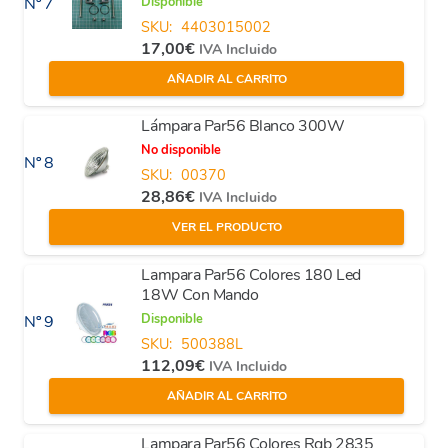
Disponible
Nº 7
SKU:
4403015002
17,00
€
IVA Incluido
AÑADIR AL CARRITO
Lámpara Par56 Blanco 300W
No disponible
Nº 8
SKU:
00370
28,86
€
IVA Incluido
VER EL PRODUCTO
Lampara Par56 Colores 180 Led
18W Con Mando
Disponible
Nº 9
SKU:
500388L
112,09
€
IVA Incluido
AÑADIR AL CARRITO
Lampara Par56 Colores Rgb 2835