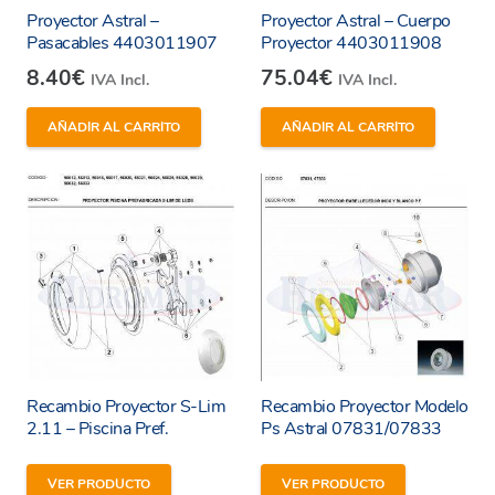
Proyector Astral –
Proyector Astral – Cuerpo
Pasacables 4403011907
Proyector 4403011908
8.40
€
75.04
€
IVA Incl.
IVA Incl.
AÑADIR AL CARRITO
AÑADIR AL CARRITO
Recambio Proyector S-Lim
Recambio Proyector Modelo
2.11 – Piscina Pref.
Ps Astral 07831/07833
He leído y estoy de acuerdo con los
términos y
VER PRODUCTO
VER PRODUCTO