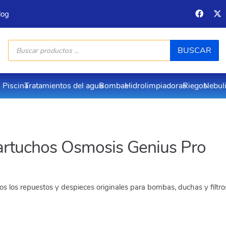
log
Búsqueda
BUSCAR
de
productos
Piscina
Tratamientos del agua
Bombas
Hidrolimpiadoras
Riegos
Nebul
artuchos Osmosis Genius Pro
s los repuestos y despieces originales para bombas, duchas y filtr