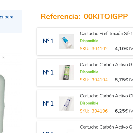
Referencia:
00KITOIGPP
es
para
Cartucho Prefiltración S
Nº 1
Disponible
4,10
€
SKU:
304102
IV
Cartucho Carbón Activo G
Nº 1
Disponible
5,75
€
SKU:
304104
IV
Cartucho Carbón Activo Ct
Nº 1
Disponible
6,25
€
SKU:
304106
IV
Cartucho Carbón Activo Ga