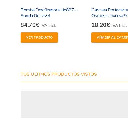
Bomba Dosificadora Hc897 –
Carcasa Portacart
Sonda De Nivel
Osmosis Inversa 9 
84.70
€
18.20
€
IVA Incl.
IVA Incl.
VER PRODUCTO
AÑADIR AL CARRI
He leído y estoy de acuerdo con los
términos y
condiciones y
política de privacidad
de la web.
TUS ULTIMOS PRODUCTOS VISTOS
Enviar