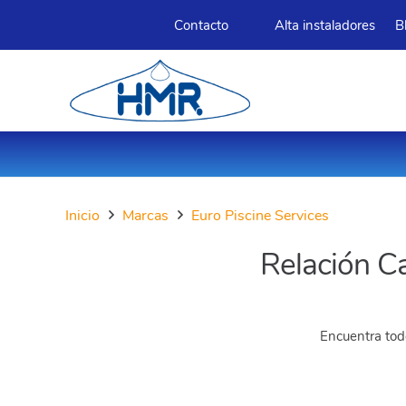
Contacto
Alta instaladores
B
Inicio
Marcas
Euro Piscine Services
Relación C
Encuentra todo