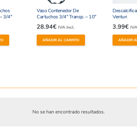
uchos
Vaso Contenedor De
Descalcific
– 3/4″
Cartuchos 3/4″ Transp. – 10″
Venturi
28.94
€
3.99
€
IVA Incl.
IVA
TO
AÑADIR AL CARRITO
AÑADIR A
No se han encontrado resultados.