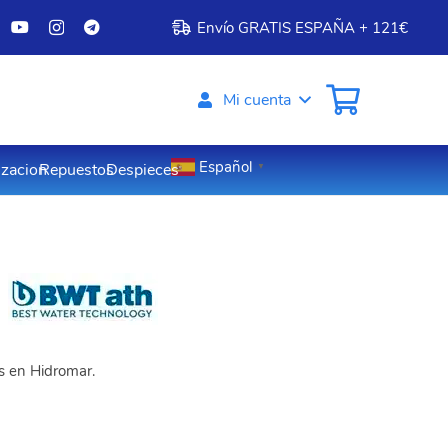
Envío GRATIS ESPAÑA + 121€
Mi cuenta
Español
izacion
Repuestos
Despieces
▼
os en Hidromar.