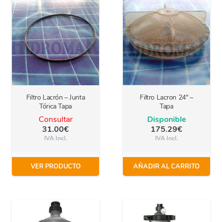
Filtro Lacrón – Junta
Filtro Lacron 24″ –
Tórica Tapa
Tapa
Consultar
Disponible
31.00
€
175.29
€
IVA Incl.
IVA Incl.
VER PRODUCTO
AÑADIR AL CARRITO